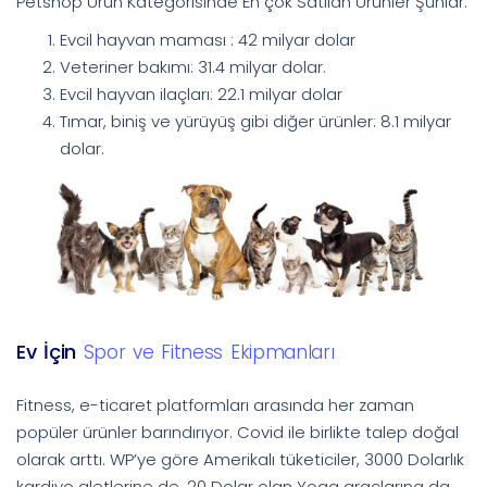
Petshop Ürün Kategorisinde En çok Satılan Ürünler Şunlar:
Evcil hayvan maması : 42 milyar dolar
Veteriner bakımı: 31.4 milyar dolar.
Evcil hayvan ilaçları: 22.1 milyar dolar
Tımar, biniş ve yürüyüş gibi diğer ürünler: 8.1 milyar
dolar.
Ev İçin
Spor ve Fitness Ekipmanları
Fitness, e-ticaret platformları arasında her zaman
popüler ürünler barındırıyor. Covid ile birlikte talep doğal
olarak arttı. WP’ye göre Amerikalı tüketiciler, 3000 Dolarlık
kardiyo aletlerine de, 20 Dolar olan Yoga araçlarına da