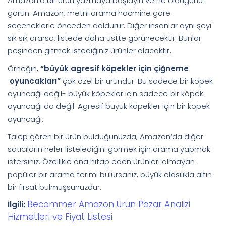
Amazon’a bir ürün yazmaya başlayın ve ne olduğunu
görün. Amazon, metni arama hacmine göre
seçeneklerle önceden doldurur. Diğer insanlar aynı şeyi
sık sık ararsa, listede daha üstte görünecektir. Bunlar
peşinden gitmek istediğiniz ürünler olacaktır.
Örneğin,
“büyük agresif köpekler için çiğneme
oyuncakları”
çok özel bir üründür. Bu sadece bir köpek
oyuncağı değil- büyük köpekler için sadece bir köpek
oyuncağı da değil. Agresif büyük köpekler için bir köpek
oyuncağı.
Talep gören bir ürün bulduğunuzda, Amazon’da diğer
satıcıların neler listelediğini görmek için arama yapmak
istersiniz. Özellikle ona hitap eden ürünleri olmayan
popüler bir arama terimi bulursanız, büyük olasılıkla altın
bir fırsat bulmuşsunuzdur.
Becommer Amazon Ürün Pazar Analizi
İlgili:
Hizmetleri ve Fiyat Listesi