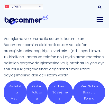
Turkish
Veri işleme ve koruma ile sorumlu kurum olan
Becommer.com’un elektronik ortam ve telefon
aracılığıyla edineceği kişisel verilerimi (ad, soyad, imza,
TC kimlik no., adres ve telefon no.) aydınlatma metninde
belirtilen çerçevede işlemesine ve iş ortakları ile yine aynı
sorumluluk çerçevesinde değerlendirilmek üzere
paylaşılmasına dair açık rızam vardır.
Aydnlat
Gizlilik
Kullanıcı
Veri Sahibi
ma
Politika
Sözleşme
Başvuru
Metni
sı
si
Formu