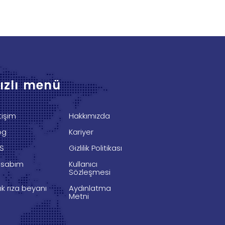
ızlı menü
etişim
Hakkımızda
og
Kariyer
S
Gizlilik Politikası
sabım
Kullanıcı
Sözleşmesi
ık rıza beyanı
Aydınlatma
Metni