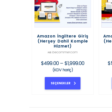
Amazon İngiltere Giriş
Ama
(Herşey Dahil Komple
(He
Hizmet)
на becommercom
$
499.00
–
$
1,999.00
$
(KDV hariç)
SEÇENEKLER