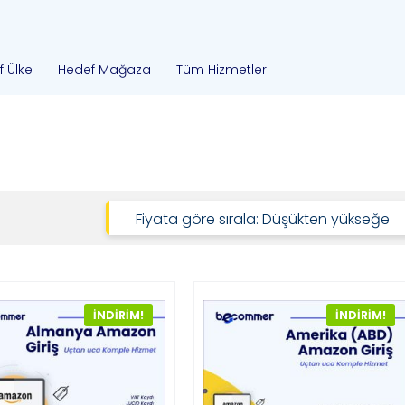
 Ülke
Hedef Mağaza
Tüm Hizmetler
Fiyata göre sırala: Düşükten yükseğe
İNDIRIM!
İNDIRIM!