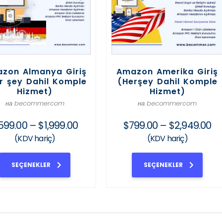
zon Almanya Giriş
Amazon Amerika Giriş
r şey Dahil Komple
(Herşey Dahil Komple
Hizmet)
Hizmet)
на becommercom
на becommercom
599.00
–
$
1,999.00
$
799.00
–
$
2,949.00
(KDV hariç)
(KDV hariç)
SEÇENEKLER
SEÇENEKLER