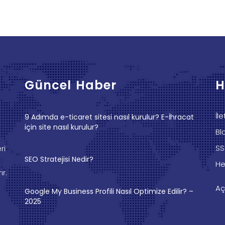
Güncel Haber
H
İl
9 Adımda e-ticaret sitesi nasıl kurulur? E-İhracat
için site nasıl kurulur?
Bl
SS
ri
SEO Stratejisi Nedir?
He
ır.
Aç
Google My Business Profili Nasıl Optimize Edilir? –
2025