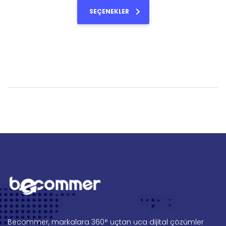
SEÇENEKLER
Becommer, markalara 360° uçtan uca dijital çözümler