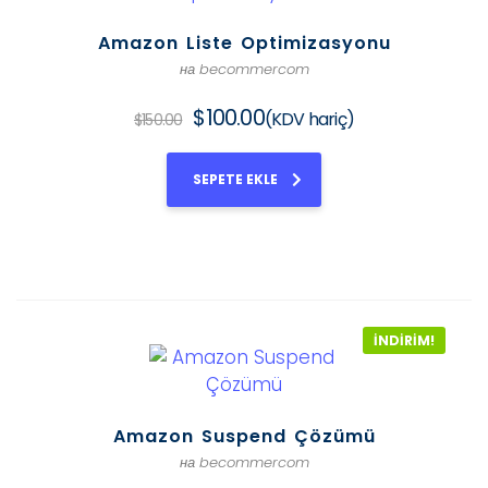
Amazon Liste Optimizasyonu
на becommercom
$
100.00
(KDV hariç)
$
150.00
SEPETE EKLE
İNDIRIM!
Amazon Suspend Çözümü
на becommercom