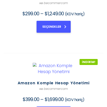
на becommercom
$
299.00
–
$
1,249.00
(KDV hariç)
SEÇENEKLER
İNDIRIM!
Amazon Komple Hesap Yönetimi
на becommercom
$
399.00
–
$
1,699.00
(KDV hariç)