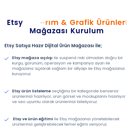
Etsy
Ü
r
ü
n
l
e
r
P
l
k
Mağazası Kurulum
Etsy Satışa Hazır Dijital Ürün Mağazası ile;
Etsy mağaza açılışı
ile suspend riski olmadan doğru bir
kurgu, görünüm, operasyon ve kampanya ayarı ile
mağazanız açılarak sağlam bir altyapı ile Etsy mağazanızı
kuruyoruz.
Etsy ürün listeleme
seçtiğiniz bir kategoride benzersiz
ürünlerinizi hazırlıyor, ürün görsel ve mockuplarını hazırlıyor
ve seo uyumlu olarak ürünlerinizi listeliyoruz.
Etsy ve ürün eğitimi
ile Etsy mağazanızı yönetebilecek
ürünlerinizi geliştirebilecek temel eğimi veriyoruz.