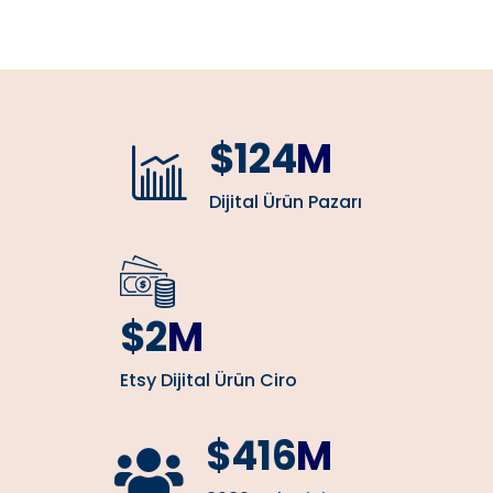
$124
M
Dijital Ürün Pazarı
$2
M
Etsy Dijital Ürün Ciro
$416
M