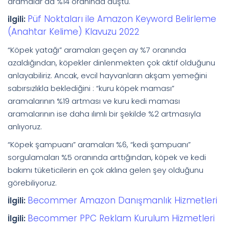
aramalar da %14 oranında düştü.
Püf Noktaları ile Amazon Keyword Belirleme
ilgili:
(Anahtar Kelime) Klavuzu 2022
“Köpek yatağı” aramaları geçen ay %7 oranında
azaldığından, köpekler dinlenmekten çok aktif olduğunu
anlayabiliriz. Ancak, evcil hayvanların akşam yemeğini
sabırsızlıkla beklediğini : “kuru köpek maması”
aramalarının %19 artması ve kuru kedi maması
aramalarının ise daha ılımlı bir şekilde %2 artmasıyla
anlıyoruz.
“Köpek şampuanı” aramaları %6, “kedi şampuanı”
sorgulamaları %5 oranında arttığından, köpek ve kedi
bakımı tüketicilerin en çok aklına gelen şey olduğunu
görebiliyoruz.
Becommer Amazon Danışmanlık Hizmetleri
İlgili:
Becommer PPC Reklam Kurulum Hizmetleri
İlgili: