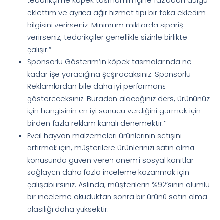
tedarikçime köpek tasmamın içine fazladan dolgu
eklettim ve ayrıca ağır hizmet tipi bir toka ekledim
bilgisini verirseniz. Minimum miktarda sipariş
verirseniz, tedarikçiler genellikle sizinle birlikte
çalışır.”
Sponsorlu Gösterim’in köpek tasmalarında ne
kadar işe yaradığına şaşıracaksınız. Sponsorlu
Reklamlardan bile daha iyi performans
göstereceksiniz. Buradan alacağınız ders, ürününüz
için hangisinin en iyi sonucu verdiğini görmek için
birden fazla reklam kanalı denemektir.”
Evcil hayvan malzemeleri ürünlerinin satışını
artırmak için, müşterilere ürünlerinizi satın alma
konusunda güven veren önemli sosyal kanıtlar
sağlayan daha fazla inceleme kazanmak için
çalışabilirsiniz. Aslında, müşterilerin %92’sinin olumlu
bir inceleme okuduktan sonra bir ürünü satın alma
olasılığı daha yüksektir.