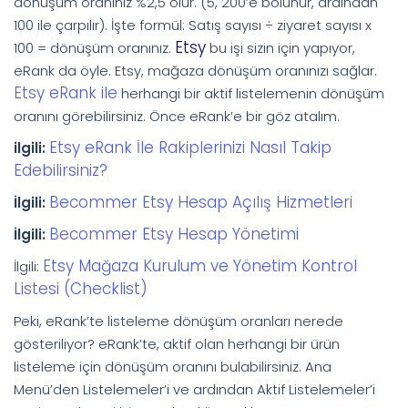
dönüşüm oranınız %2,5 olur. (5, 200’e bölünür, ardından
100 ile çarpılır). İşte formül: Satış sayısı ÷ ziyaret sayısı x
Etsy
100 = dönüşüm oranınız.
bu işi sizin için yapıyor,
eRank da öyle. Etsy, mağaza dönüşüm oranınızı sağlar.
Etsy eRank ile
herhangi bir aktif listelemenin dönüşüm
oranını görebilirsiniz. Önce eRank’e bir göz atalım.
Etsy eRank İle Rakiplerinizi Nasıl Takip
ilgili:
Edebilirsiniz?
Becommer Etsy Hesap Açılış Hizmetleri
İlgili:
Becommer Etsy Hesap Yönetimi
İlgili:
Etsy Mağaza Kurulum ve Yönetim Kontrol
İlgili:
Listesi (Checklist)
Peki, eRank’te listeleme dönüşüm oranları nerede
gösteriliyor? eRank’te, aktif olan herhangi bir ürün
listeleme için dönüşüm oranını bulabilirsiniz. Ana
Menü’den Listelemeler’i ve ardından Aktif Listelemeler’i