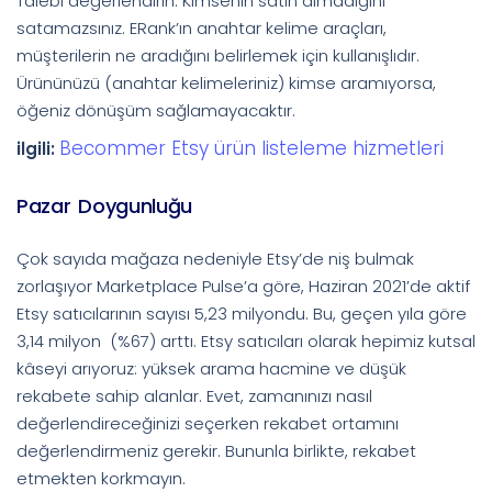
Talebi değerlendirin. Kimsenin satın almadığını
satamazsınız. ERank’ın anahtar kelime araçları,
müşterilerin ne aradığını belirlemek için kullanışlıdır.
Ürününüzü (anahtar kelimeleriniz) kimse aramıyorsa,
öğeniz dönüşüm sağlamayacaktır.
Becommer Etsy ürün listeleme hizmetleri
ilgili:
Pazar Doygunluğu
Çok sayıda mağaza nedeniyle Etsy’de niş bulmak
zorlaşıyor Marketplace Pulse’a göre, Haziran 2021’de aktif
Etsy satıcılarının sayısı 5,23 milyondu. Bu, geçen yıla göre
3,14 milyon (%67) arttı. Etsy satıcıları olarak hepimiz kutsal
kâseyi arıyoruz: yüksek arama hacmine ve düşük
rekabete sahip alanlar. Evet, zamanınızı nasıl
değerlendireceğinizi seçerken rekabet ortamını
değerlendirmeniz gerekir. Bununla birlikte, rekabet
etmekten korkmayın.