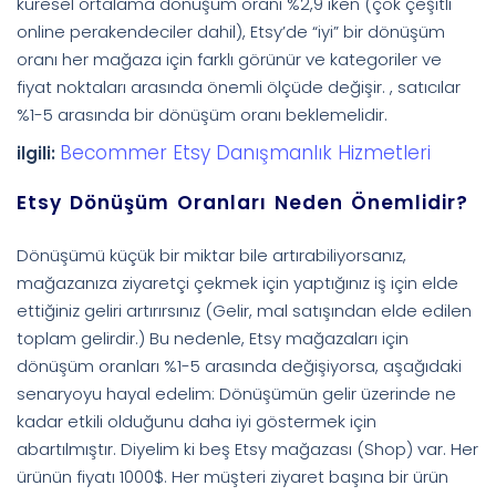
küresel ortalama dönüşüm oranı %2,9 iken (çok çeşitli
online perakendeciler dahil), Etsy’de “iyi” bir dönüşüm
oranı her mağaza için farklı görünür ve kategoriler ve
fiyat noktaları arasında önemli ölçüde değişir. , satıcılar
%1-5 arasında bir dönüşüm oranı beklemelidir.
Becommer Etsy Danışmanlık Hizmetleri
ilgili:
Etsy Dönüşüm Oranları Neden Önemlidir?
Dönüşümü küçük bir miktar bile artırabiliyorsanız,
mağazanıza ziyaretçi çekmek için yaptığınız iş için elde
ettiğiniz geliri artırırsınız (Gelir, mal satışından elde edilen
toplam gelirdir.) Bu nedenle, Etsy mağazaları için
dönüşüm oranları %1-5 arasında değişiyorsa, aşağıdaki
senaryoyu hayal edelim: Dönüşümün gelir üzerinde ne
kadar etkili olduğunu daha iyi göstermek için
abartılmıştır. Diyelim ki beş Etsy mağazası (Shop) var. Her
ürünün fiyatı 1000$. Her müşteri ziyaret başına bir ürün