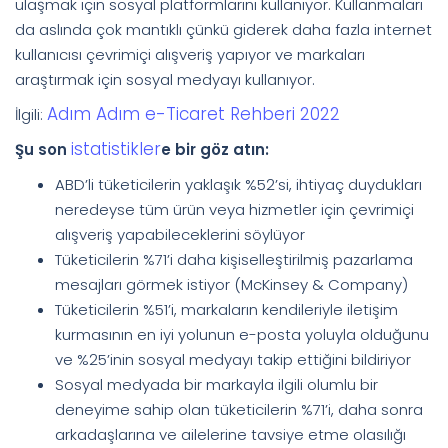
ulaşmak için sosyal platformlarını kullanıyor. Kullanmaları
da aslında çok mantıklı çünkü giderek daha fazla internet
kullanıcısı çevrimiçi alışveriş yapıyor ve markaları
araştırmak için sosyal medyayı kullanıyor.
Adım Adım e-Ticaret Rehberi 2022
İlgili:
istatistikler
Şu son
e bir göz atın:
ABD’li tüketicilerin yaklaşık %52’si, ihtiyaç duydukları
neredeyse tüm ürün veya hizmetler için çevrimiçi
alışveriş yapabileceklerini söylüyor
Tüketicilerin %71’i daha kişiselleştirilmiş pazarlama
mesajları görmek istiyor (McKinsey & Company)
Tüketicilerin %51’i, markaların kendileriyle iletişim
kurmasının en iyi yolunun e-posta yoluyla olduğunu
ve %25’inin sosyal medyayı takip ettiğini bildiriyor
Sosyal medyada bir markayla ilgili olumlu bir
deneyime sahip olan tüketicilerin %71’i, daha sonra
arkadaşlarına ve ailelerine tavsiye etme olasılığı