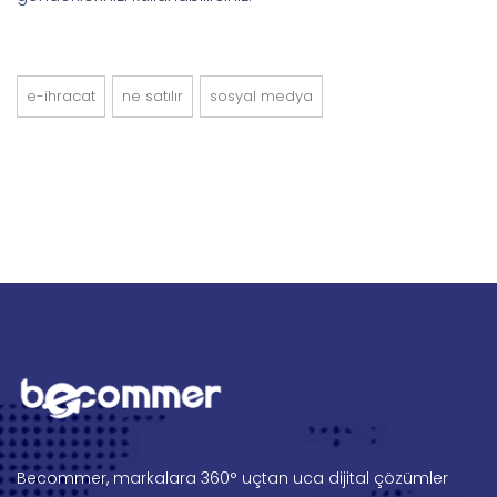
e-ihracat
ne satılır
sosyal medya
Becommer, markalara 360° uçtan uca dijital çözümler