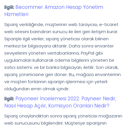
Becommer Amazon Hesap Yönetim
İlgili:
Hizmetleri
Sipariş verildiğinde, müşterinin web tarayıcısı, e-ticaret
web sitesini barındıran sunucu ile ileri geri iletişim kurar.
Siparişle ilgili veriler, sipariş yöneticisi olarak bilinen
merkezi bir bilgisayara aktarılır. Daha sonra envanter
seviyelerini yöneten veritabanlarına; PayPal gibi
uygulamaları kullanarak ödeme bilgilerini yöneten bir
satıcı sistemi; ve bir banka bilgisayarı, iletilir. Son olarak,
sipariş yöneticisine geri döner. Bu, mağaza envanterinin
ve müşteri fonlarının siparişin işlenmesi için yeterli
olduğundan emin olmak içindir.
Payoneer İncelemesi 2022: Payneer Nedir,
ilgili:
Nasıl Hesap Açılır, Komisyon Oranları Nedir?
Sipariş onaylandıktan sonra sipariş yöneticisi mağazanın
web sunucusunu bilgilendirir. Müşteriye siparişinin