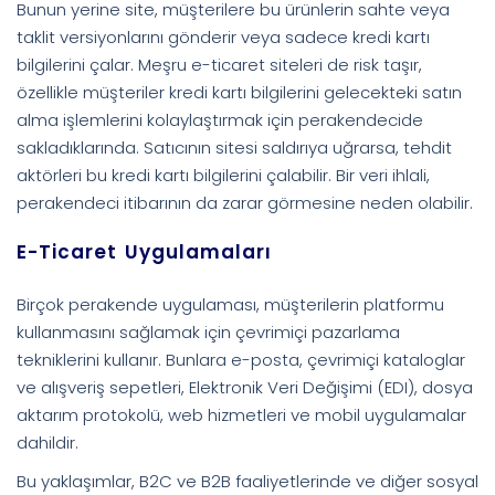
Bunun yerine site, müşterilere bu ürünlerin sahte veya
taklit versiyonlarını gönderir veya sadece kredi kartı
bilgilerini çalar. Meşru e-ticaret siteleri de risk taşır,
özellikle müşteriler kredi kartı bilgilerini gelecekteki satın
alma işlemlerini kolaylaştırmak için perakendecide
sakladıklarında. Satıcının sitesi saldırıya uğrarsa, tehdit
aktörleri bu kredi kartı bilgilerini çalabilir. Bir veri ihlali,
perakendeci itibarının da zarar görmesine neden olabilir.
E-Ticaret Uygulamaları
Birçok perakende uygulaması, müşterilerin platformu
kullanmasını sağlamak için çevrimiçi pazarlama
tekniklerini kullanır. Bunlara e-posta, çevrimiçi kataloglar
ve alışveriş sepetleri, Elektronik Veri Değişimi (EDI), dosya
aktarım protokolü, web hizmetleri ve mobil uygulamalar
dahildir.
Bu yaklaşımlar, B2C ve B2B faaliyetlerinde ve diğer sosyal