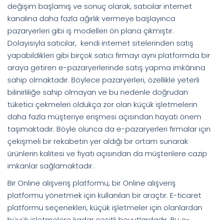
değişim başlamış ve sonuç olarak, satıcılar internet
kanalına daha fazla ağırlık vermeye başlayınca
pazaryerleri gibi iş modelleri ön plana çıkmıştır.
Dolayısıyla satıcılar, kendi internet sitelerinden satış
yapabildikleri gibi birçok satıcı firmayı aynı platformda bir
araya getiren e-pazaryerlerinde satış yapma imkânına
sahip olmaktadır. Böylece pazaryerleri, özellikle yeterli
bilinirliliğe sahip olmayan ve bu nedenle doğrudan
tüketici çekmeleri oldukça zor olan küçük işletmelerin
daha fazla müşteriye erişmesi açısından hayati önem
taşımaktadır. Böyle olunca da e-pazaryerleri firmalar için
çekişmeli bir rekabetin yer aldığı bir ortam sunarak
ürünlerin kalitesi ve fiyatı açısından da müşterilere cazip
imkanlar sağlamaktadır.
Bir Online alışveriş platformu, bir Online alışveriş
platformu yönetmek için kullanılan bir araçtır. E-ticaret
platformu seçenekleri, küçük işletmeler için olanlardan
büyük işletmelere kadar çeşitli boyutlardadır. Bu e-