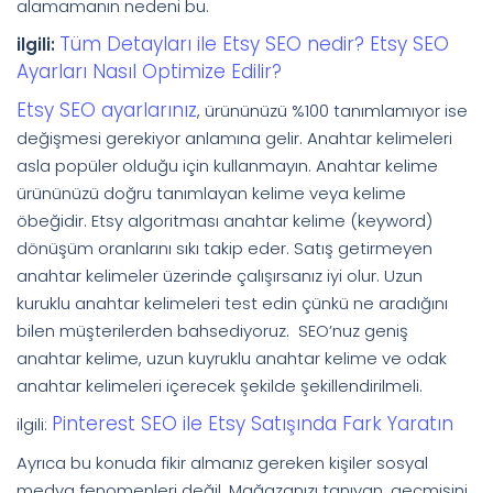
alamamanın nedeni bu.
Tüm Detayları ile Etsy SEO nedir? Etsy SEO
ilgili:
Ayarları Nasıl Optimize Edilir?
Etsy SEO ayarlarınız
, ürününüzü %100 tanımlamıyor ise
değişmesi gerekiyor anlamına gelir. Anahtar kelimeleri
asla popüler olduğu için kullanmayın. Anahtar kelime
ürününüzü doğru tanımlayan kelime veya kelime
öbeğidir. Etsy algoritması anahtar kelime (keyword)
dönüşüm oranlarını sıkı takip eder. Satış getirmeyen
anahtar kelimeler üzerinde çalışırsanız iyi olur. Uzun
kuruklu anahtar kelimeleri test edin çünkü ne aradığını
bilen müşterilerden bahsediyoruz. SEO’nuz geniş
anahtar kelime, uzun kuyruklu anahtar kelime ve odak
anahtar kelimeleri içerecek şekilde şekillendirilmeli.
Pinterest SEO ile Etsy Satışında Fark Yaratın
ilgili:
Ayrıca bu konuda fikir almanız gereken kişiler sosyal
medya fenomenleri değil. Mağazanızı tanıyan, geçmişini