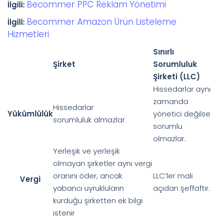
Becommer PPC Reklam Yönetimi
İlgili:
Becommer Amazon Ürün Listeleme
İlgili:
Hizmetleri
Sınırlı
Şirket
Sorumluluk
Şirketi (LLC)
Hissedarlar aynı
zamanda
Hissedarlar
Yükümlülük
yönetici değilse
sorumluluk almazlar
sorumlu
olmazlar.
Yerleşik ve yerleşik
olmayan şirketler aynı vergi
oranını öder, ancak
LLC’ler mali
Vergi
yabancı uyrukluların
açıdan şeffaftır.
kurduğu şirketten ek bilgi
istenir