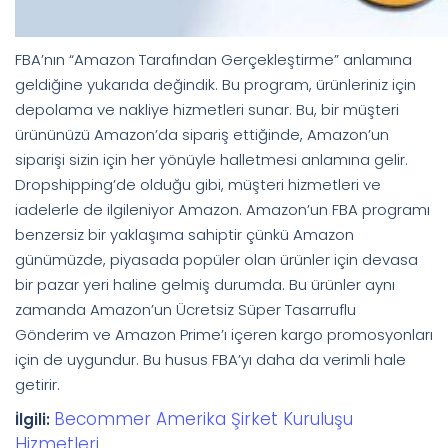
FBA’nın “Amazon Tarafından Gerçekleştirme” anlamına
geldiğine yukarıda değindik. Bu program, ürünleriniz için
depolama ve nakliye hizmetleri sunar. Bu, bir müşteri
ürününüzü Amazon’da sipariş ettiğinde, Amazon’un
siparişi sizin için her yönüyle halletmesi anlamına gelir.
Dropshipping’de olduğu gibi, müşteri hizmetleri ve
iadelerle de ilgileniyor Amazon. Amazon’un FBA programı
benzersiz bir yaklaşıma sahiptir çünkü Amazon
günümüzde, piyasada popüler olan ürünler için devasa
bir pazar yeri haline gelmiş durumda. Bu ürünler aynı
zamanda Amazon’un Ücretsiz Süper Tasarruflu
Gönderim ve Amazon Prime’ı içeren kargo promosyonları
için de uygundur. Bu husus FBA’yı daha da verimli hale
getirir.
Becommer Amerika Şirket Kuruluşu
İlgili:
Hizmetleri