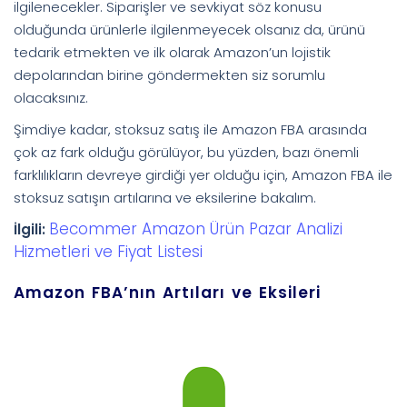
ilgilenecekler. Siparişler ve sevkiyat söz konusu
olduğunda ürünlerle ilgilenmeyecek olsanız da, ürünü
tedarik etmekten ve ilk olarak Amazon’un lojistik
depolarından birine göndermekten siz sorumlu
olacaksınız.
Şimdiye kadar, stoksuz satış ile Amazon FBA arasında
çok az fark olduğu görülüyor, bu yüzden, bazı önemli
farklılıkların devreye girdiği yer olduğu için, Amazon FBA ile
stoksuz satışın artılarına ve eksilerine bakalım.
Becommer Amazon Ürün Pazar Analizi
İlgili:
Hizmetleri ve Fiyat Listesi
Amazon FBA’nın Artıları ve Eksileri