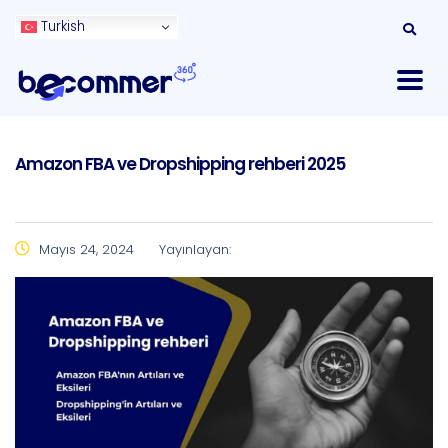
Turkish
Amazon FBA ve Dropshipping rehberi 2025
Mayıs 24, 2024
Yayınlayan: