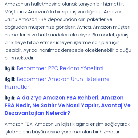
Amazon’un halletmesine olanak tanıyan bir hizmettir.
Müşteriniz Amazon’da bir sipariş verdiğinde, Amazon
ürünü Amazon FBA deposundan alır, paketler ve
doğrudan müşterinize gönderir. Ayrıca, Amazon müşteri
hizmetlerini ve hatta iadeleri ele alıyor. Bu model, geniş
bir kitleye hitap etmek isteyen işletme sahipleri için
idealdir. Ayrıca inanılmaz derecede ölçeklenebilir olduğu
bilinmektedir.
Becommer PPC Reklam Yönetimi
İlgili:
Becommer Amazon Ürün Listeleme
İlgili:
Hizmetleri
A’da Z’ye Amazon FBA Rehberi; Amazon
İlgili:
FBA Nedir, Ne Satılır Ve Nasıl Yapılır, Avantaj Ve
Dezavantajları Nelerdir?
Amazon FBA, Amazon’un lojistik ağına erişim sağlayarak
işletmelerin büyümesine yardımcı olan bir hizmettir.