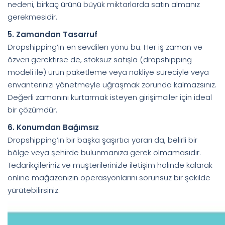
nedeni, birkaç ürünü büyük miktarlarda satın almanız
gerekmesidir.
5. Zamandan Tasarruf
Dropshipping’in en sevdilen yönü bu. Her iş zaman ve
özveri gerektirse de, stoksuz satışla (dropshipping
modeli ile) ürün paketleme veya nakliye süreciyle veya
envanterinizi yönetmeyle uğraşmak zorunda kalmazsınız.
Değerli zamanını kurtarmak isteyen girişimciler için ideal
bir çözümdür.
6. Konumdan Bağımsız
Dropshipping’in bir başka şaşırtıcı yararı da, belirli bir
bölge veya şehirde bulunmanıza gerek olmamasıdır.
Tedarikçileriniz ve müşterilerinizle iletişim halinde kalarak
online mağazanızın operasyonlarını sorunsuz bir şekilde
yürütebilirsiniz.