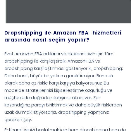
Dropshipping ile Amazon FBA hizmetleri
arasında nasıl seçim yapılır?
Evet. Amazon FBA artılarını ve eksilerini sizin için tüm
dropshipping ile karşılaştırdık. Amazon FBA vs
dropshipping karşılaştırması gösteriyor ki, dropshipping:
Daha basit, büyük bir yatırım gerektirmiyor. Buna ek
olarak daha az riskle karşı karşıya kalıyorsunuz. Bu
modelde stratejilerinizi kişiselleştirme özgürlüğü ve
müşterilerle doğrudan iletişim imkanı var. Zor
kazandığınız parayı biriktirmek ve daha büyük risklerden
uzak durmak istiyorsanız, dropshipping yapmanız
gereken şey.
E-ticaret işinizi başlatmak için hem dropshipping hem de