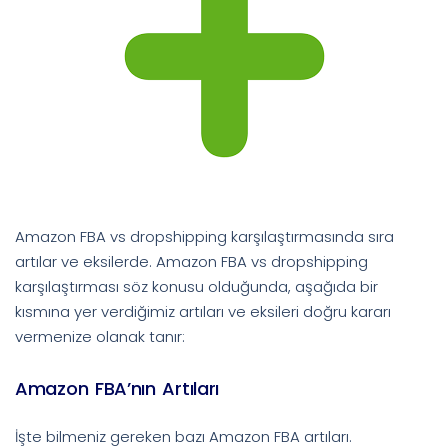
Amazon FBA vs dropshipping karşılaştırmasında sıra
artılar ve eksilerde. Amazon FBA vs dropshipping
karşılaştırması söz konusu olduğunda, aşağıda bir
kısmına yer verdiğimiz artıları ve eksileri doğru kararı
vermenize olanak tanır:
Amazon FBA’nın Artıları
İşte bilmeniz gereken bazı Amazon FBA artıları.