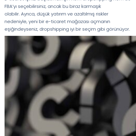
FBA’yı seçebilirsiniz, ancak bu biraz karmaşık
olabilir. Ayrıca, düşük yatırım ve azaltılmış riskler
nedeniyle, yeni bir e-ticaret mağazası açmanın
eşiğindeyseniz, dropshipping iyi bir seçim gibi görünüyor.