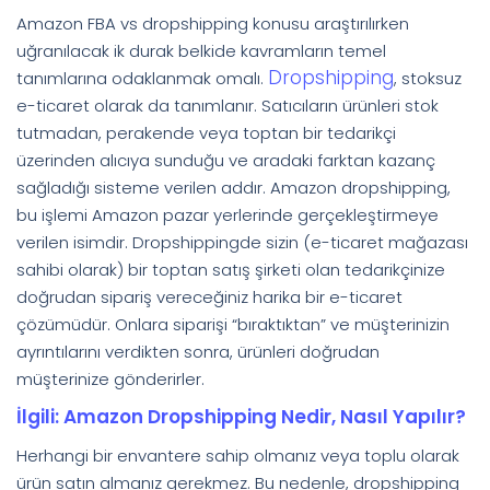
Amazon FBA vs dropshipping konusu araştırılırken
uğranılacak ik durak belkide kavramların temel
Dropshipping
tanımlarına odaklanmak omalı.
, stoksuz
e-ticaret olarak da tanımlanır. Satıcıların ürünleri stok
tutmadan, perakende veya toptan bir tedarikçi
üzerinden alıcıya sunduğu ve aradaki farktan kazanç
sağladığı sisteme verilen addır. Amazon dropshipping,
bu işlemi Amazon pazar yerlerinde gerçekleştirmeye
verilen isimdir. Dropshippingde sizin (e-ticaret mağazası
sahibi olarak) bir toptan satış şirketi olan tedarikçinize
doğrudan sipariş vereceğiniz harika bir e-ticaret
çözümüdür. Onlara siparişi “bıraktıktan” ve müşterinizin
ayrıntılarını verdikten sonra, ürünleri doğrudan
müşterinize gönderirler.
İlgili: Amazon Dropshipping Nedir, Nasıl Yapılır?
Herhangi bir envantere sahip olmanız veya toplu olarak
ürün satın almanız gerekmez. Bu nedenle, dropshipping