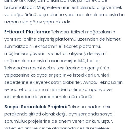
birlikte teknoloji uzmanlarından oluşan bir ekip de
bulunmaktadır. Müşterilere ürünler hakkında bilgi vermek
ve doğru ürünü seçmelerine yardımcı olmak amacıyla bu
uzman ekip görev yapmaktadır.
E-ticaret Platformu:
Teknosa, fiziksel mağazalarının
yanı sıra, online alışveriş platformu üzerinden de hizmet
sunmaktadır. Teknosa’nın e-ticaret platformu,
müşterilere güvenilir ve hızlı bir alışveriş deneyimi
sağlamak amacıyla tasarlanmıştır. Müşteriler,
Teknosa’nın resmi web sitesi üzerinden geniş ürün
yelpazesine kolayca erişebilir ve istedikleri ürünleri
sepetlerine ekleyerek satın alabilirler. Ayrıca, Teknosa’nın
e-ticaret platformu üzerinden online kampanya ve
indirimlerden de yararlanmak mümkündür.
Sosyal Sorumluluk Projeleri:
Teknosa, sadece bir
perakende şirketi olarak değil, aynı zamanda sosyal
sorumluluk projelerine de önem veren bir kuruluştur.
Şirket, eğitim ve çevre alanlarında çeşitli projelere