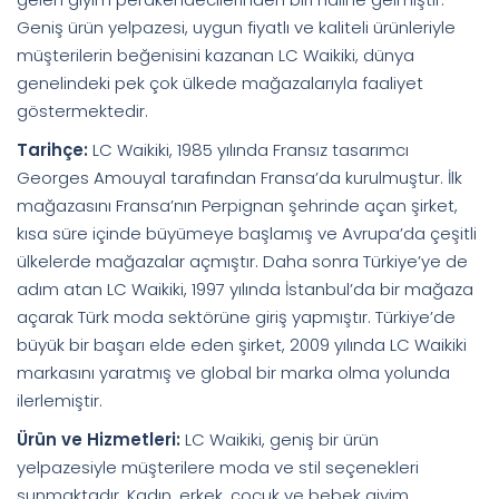
Geniş ürün yelpazesi, uygun fiyatlı ve kaliteli ürünleriyle
müşterilerin beğenisini kazanan LC Waikiki, dünya
genelindeki pek çok ülkede mağazalarıyla faaliyet
göstermektedir.
Tarihçe:
LC Waikiki, 1985 yılında Fransız tasarımcı
Georges Amouyal tarafından Fransa’da kurulmuştur. İlk
mağazasını Fransa’nın Perpignan şehrinde açan şirket,
kısa süre içinde büyümeye başlamış ve Avrupa’da çeşitli
ülkelerde mağazalar açmıştır. Daha sonra Türkiye’ye de
adım atan LC Waikiki, 1997 yılında İstanbul’da bir mağaza
açarak Türk moda sektörüne giriş yapmıştır. Türkiye’de
büyük bir başarı elde eden şirket, 2009 yılında LC Waikiki
markasını yaratmış ve global bir marka olma yolunda
ilerlemiştir.
Ürün ve Hizmetleri:
LC Waikiki, geniş bir ürün
yelpazesiyle müşterilere moda ve stil seçenekleri
sunmaktadır. Kadın, erkek, çocuk ve bebek giyim