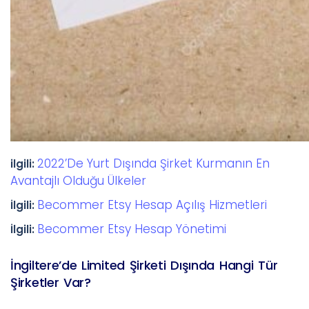
2022’De Yurt Dışında Şirket Kurmanın En
ilgili:
Avantajlı Olduğu Ülkeler
Becommer Etsy Hesap Açılış Hizmetleri
İlgili:
Becommer Etsy Hesap Yönetimi
İlgili:
İngiltere’de Limited Şirketi Dışında Hangi Tür
Şirketler Var?