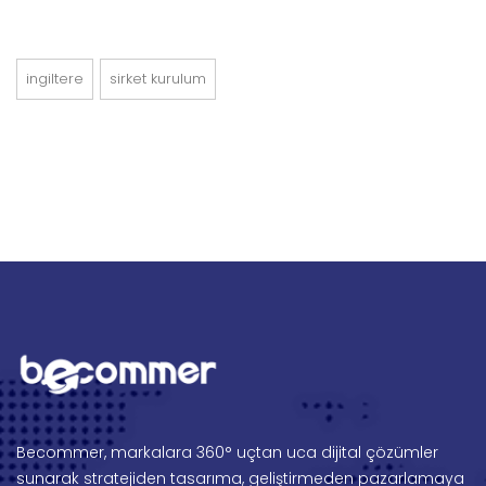
ingiltere
sirket kurulum
Becommer, markalara 360° uçtan uca dijital çözümler
sunarak stratejiden tasarıma, geliştirmeden pazarlamaya