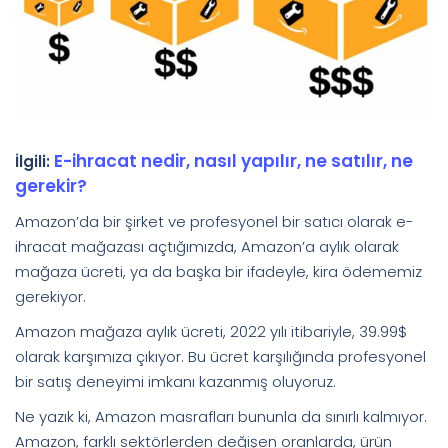
E-ihracat nedir, nasıl yapılır, ne satılır, ne
İlgili:
gerekir?
Amazon’da bir şirket ve profesyonel bir satıcı olarak e-
ihracat mağazası açtığımızda, Amazon’a aylık olarak
mağaza ücreti, ya da başka bir ifadeyle, kira ödememiz
gerekiyor.
Amazon mağaza aylık ücreti, 2022 yılı itibariyle, 39.99$
olarak karşımıza çıkıyor. Bu ücret karşılığında profesyonel
bir satış deneyimi imkanı kazanmış oluyoruz.
Ne yazık ki, Amazon masrafları bununla da sınırlı kalmıyor.
Amazon, farklı sektörlerden değişen oranlarda, ürün