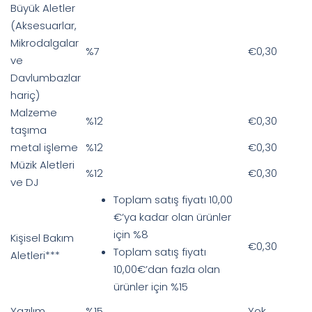
Büyük Aletler
(Aksesuarlar,
Mikrodalgalar
%7
€0,30
ve
Davlumbazlar
hariç)
Malzeme
%12
€0,30
taşıma
metal işleme
%12
€0,30
Müzik Aletleri
%12
€0,30
ve DJ
Toplam satış fiyatı 10,00
€’ya kadar olan ürünler
için %8
Kişisel Bakım
€0,30
Toplam satış fiyatı
Aletleri***
10,00€’dan fazla olan
ürünler için %15
Yazılım
%15
Yok