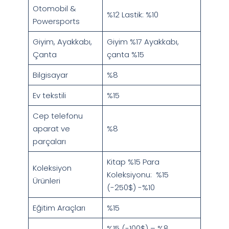
Otomobil &
%12 Lastik: %10
Powersports
Giyim, Ayakkabı,
Giyim %17 Ayakkabı,
Çanta
çanta %15
Bilgisayar
%8
Ev tekstili
%15
Cep telefonu
aparat ve
%8
parçaları
Kitap %15 Para
Koleksiyon
Koleksiyonu: %15
Ürünleri
(-250$) -%10
Eğitim Araçları
%15
%15 (-100$) – %8