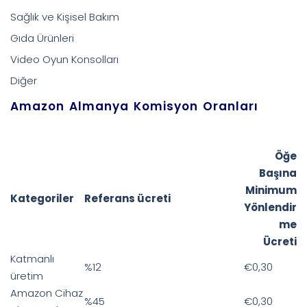
Sağlık ve Kişisel Bakım
Gıda Ürünleri
Video Oyun Konsolları
Diğer
Amazon Almanya Komisyon Oranları
Öğe
Başına
Minimum
Kategoriler
Referans ücreti
Yönlendir
me
Ücreti
Katmanlı
%12
€0,30
üretim
Amazon Cihaz
%45
€0,30