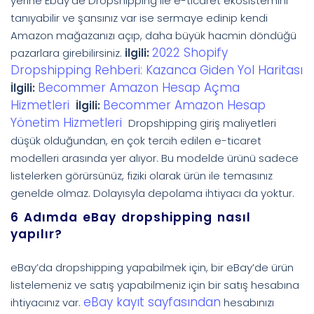
yerine Ebay’de Dropshipping ile e-ticaret ekosistemini
tanıyabilir ve şansınız var ise sermaye edinip kendi
Amazon mağazanızı açıp, daha büyük hacmin döndüğü
2022 Shopify
pazarlara girebilirsiniz.
ilgili:
Dropshipping Rehberi: Kazanca Giden Yol Haritası
Becommer Amazon Hesap Açma
İlgili:
Hizmetleri
Becommer Amazon Hesap
İlgili:
Yönetim Hizmetleri
Dropshipping giriş maliyetleri
düşük olduğundan, en çok tercih edilen e-ticaret
modelleri arasında yer alıyor. Bu modelde ürünü sadece
listelerken görürsünüz, fiziki olarak ürün ile temasınız
genelde olmaz. Dolayısyla depolama ihtiyacı da yoktur.
6 Adımda eBay dropshipping nasıl
yapılır?
eBay’da dropshipping yapabilmek için, bir eBay’de ürün
listelemeniz ve satış yapabilmeniz için bir satış hesabına
eBay kayıt sayfasından
ihtiyacınız var.
hesabınızı