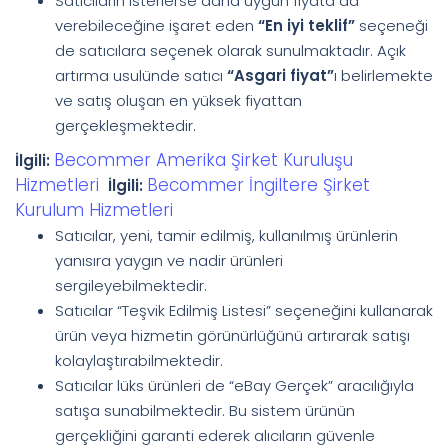
Satıcıların isterlerse daha uygun fiyata da
verebileceğine işaret eden
“En iyi teklif”
seçeneği
de satıcılara seçenek olarak sunulmaktadır. Açık
artırma usulünde satıcı
“Asgari fiyat”
ı belirlemekte
ve satış oluşan en yüksek fiyattan
gerçekleşmektedir.
Becommer Amerika Şirket Kuruluşu
İlgili:
Hizmetleri
Becommer İngiltere Şirket
İlgili:
Kurulum Hizmetleri
Satıcılar, yeni, tamir edilmiş, kullanılmış ürünlerin
yanısıra yaygın ve nadir ürünleri
sergileyebilmektedir.
Satıcılar “Teşvik Edilmiş Listesi” seçeneğini kullanarak
ürün veya hizmetin görünürlüğünü artırarak satışı
kolaylaştırabilmektedir.
Satıcılar lüks ürünleri de “eBay Gerçek” aracılığıyla
satışa sunabilmektedir. Bu sistem ürünün
gerçekliğini garanti ederek alıcıların güvenle