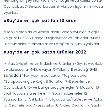
Herhangi bir şey Star Wars. 6-Vintage veya Koleksiyonluk
Oyuncaklar. 7-Beyzbol kartları. 8-Aksiyon figürleri. 9-Masa
oyunları.
eBay’de en çok satılan 10 ürün
*Cep Telefonları ve Aksesuarları *Video oyunları *Sağlık
ve güzellik *Ev & Bahçe *Bilgisayarlar ve Tabletler *Müzik
Enstrümanları *Kameralar ve Fotoğraf *Giyim, Ayakkabı
eBay’de en çok Satan ürünler 2022
1-Kitap 2-İşletme ve Endüstriyel Ürünler 3-Giyim, Ayakkabı
ve aksesuarlar 4-Koleksiyon 5-Tüketici Elektroniği
6-El
sanatları
*Takı yapımı boncuklar *Taş boncuklar
*Scrapbooking ve Kağıt El Sanatları 7-Bebekler ve
Oyuncaklar 8-Ev ve bahçe araç gereçleri 9-Motorlar 10-
Evcil Hayvan malzemeleri 11-Spor malzemeleri 12-
Yyuncaklar 13-Antikalar 14-Bilgisayarlar/Tabletler ve Ağlar
15-Cep Telefonu Aksesuarları 16-Video Oyunları 17-Sağlık