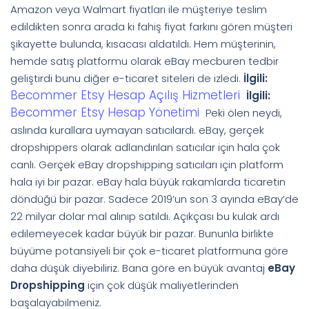
Amazon veya Walmart fiyatları ile müşteriye teslim
edildikten sonra arada ki fahiş fiyat farkını gören müşteri
şikayette bulunda, kısacası aldatıldı. Hem müşterinin,
hemde satış platformu olarak eBay mecburen tedbir
geliştirdi bunu diğer e-ticaret siteleri de izledi.
İlgili:
Becommer Etsy Hesap Açılış Hizmetleri
İlgili:
Becommer Etsy Hesap Yönetimi
Peki ölen neydi,
aslında kurallara uymayan satıcılardı. eBay, gerçek
dropshippers olarak adlandırılan satıcılar için hala çok
canlı. Gerçek eBay dropshipping satıcıları için platform
hala iyi bir pazar. eBay hala büyük rakamlarda ticaretin
döndüğü bir pazar. Sadece 2019’un son 3 ayında eBay’de
22 milyar dolar mal alınıp satıldı. Açıkçası bu kulak ardı
edilemeyecek kadar büyük bir pazar. Bununla birlikte
büyüme potansiyeli bir çok e-ticaret platformuna göre
daha düşük diyebiliriz. Bana göre en büyük avantaj
eBay
Dropshipping
için çok düşük maliyetlerinden
başalayabilmeniz.