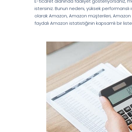
E-ticaret alanında faaliyet gösteriyorsanız
istersiniz. Bunun nedeni, yüksek performanslı i
olarak Amazon, Amazon müşterileri, Amazon üçün
faydalı Amazon istatistiğinin kapsamlı bir listes