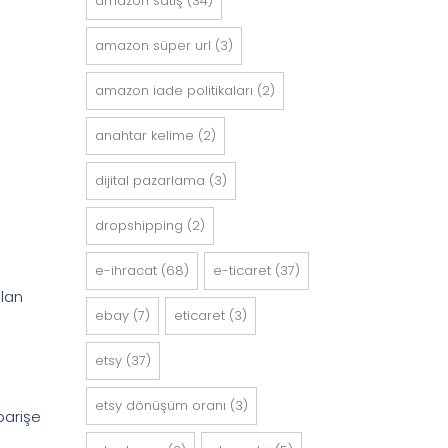
amazon satış
(34)
amazon süper url
(3)
amazon i̇ade politikaları
(2)
anahtar kelime
(2)
dijital pazarlama
(3)
dropshipping
(2)
e-ihracat
(68)
e-ticaret
(37)
ılan
ebay
(7)
eticaret
(3)
etsy
(37)
etsy dönüşüm oranı
(3)
parişe