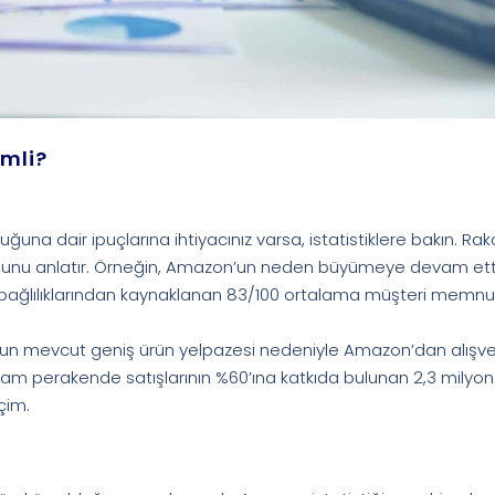
emli?
na dair ipuçlarına ihtiyacınız varsa, istatistiklere bakın. Ra
ğunu anlatır. Örneğin, Amazon’un neden büyümeye devam etti
bağlılıklarından kaynaklanan 83/100 ortalama müşteri memnu
nun mevcut geniş ürün yelpazesi nedeniyle Amazon’dan alışve
am perakende satışlarının %60’ına katkıda bulunan 2,3 milyon 
çim.