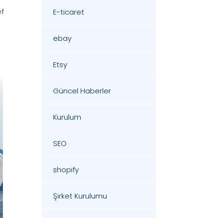
ef
E-ticaret
ebay
Etsy
Güncel Haberler
Kurulum
SEO
shopify
Şirket Kurulumu