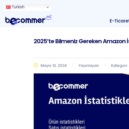
Turkish
E-Ticare
2025’te Bilmeniz Gereken Amazon İst
Mayıs 10, 2024
Yayınlayan:
Kategori: