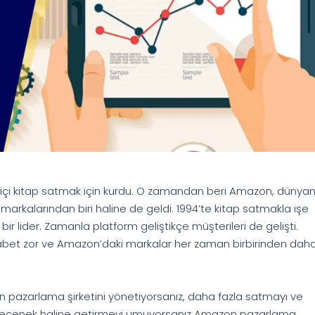
miçi kitap satmak için kurdu. O zamandan beri Amazon, dünyan
i markalarından biri haline de geldi. 1994’te kitap satmakla işe
 lider. Zamanla platform geliştikçe müşterileri de gelişti.
kabet zor ve Amazon’daki markalar her zaman birbirinden daha 
pazarlama şirketini yönetiyorsanız, daha fazla satmayı ve
iyi seçenek haline getirmeyi umuyorsanız Amazon pazarlama