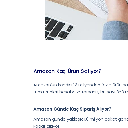
Amazon Kaç Ürün Satıyor?
Amazon’un kendisi 12 milyondan fazla ürün sa
tüm ürünleri hesaba katarsanız, bu sayı 353 mi
Amazon Günde Kaç Sipariş Alıyor?
Amazon günde yaklaşık 1,6 milyon paket gönder
kadar çıkıyor.