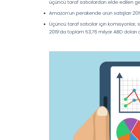
üçüncü taraf satıcılardan elde edilen gel
Amazon’un perakende ürün satışları 2019’
Üçüncü taraf satıcılar için komisyonlar, 
2019’da toplam 53,76 milyar ABD doları o