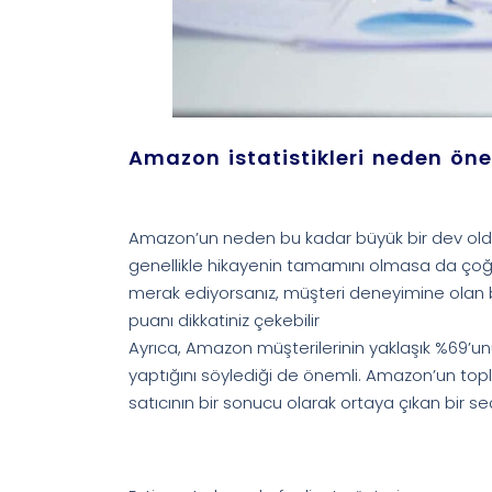
Amazon istatistikleri neden ön
Amazon’un neden bu kadar büyük bir dev olduğu
genellikle hikayenin tamamını olmasa da ço
merak ediyorsanız, müşteri deneyimine olan 
puanı dikkatiniz çekebilir
Ayrıca, Amazon müşterilerinin yaklaşık %69’u
yaptığını söylediği de önemli. Amazon’un topl
satıcının bir sonucu olarak ortaya çıkan bir se