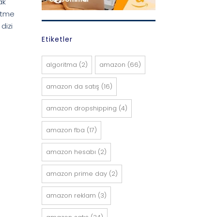
ak
letme
dizi
Etiketler
algoritma
(2)
amazon
(66)
amazon da satış
(16)
amazon dropshipping
(4)
amazon fba
(17)
amazon hesabı
(2)
amazon prime day
(2)
amazon reklam
(3)