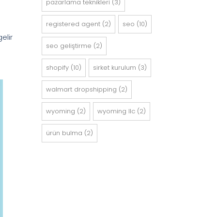
pazarlama teknikleri
(3)
registered agent
(2)
seo
(10)
elir
seo geli̇şti̇rme
(2)
shopify
(10)
sirket kurulum
(3)
walmart dropshipping
(2)
wyoming
(2)
wyoming llc
(2)
ürün bulma
(2)