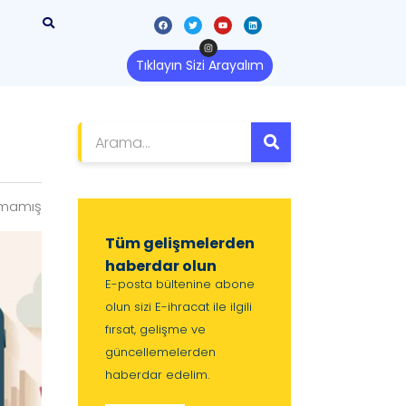
Tıklayın Sizi Arayalım
lmamış
Tüm gelişmelerden
haberdar olun
E-posta bültenine abone
olun sizi E-ihracat ile ilgili
fırsat, gelişme ve
güncellemelerden
haberdar edelim.