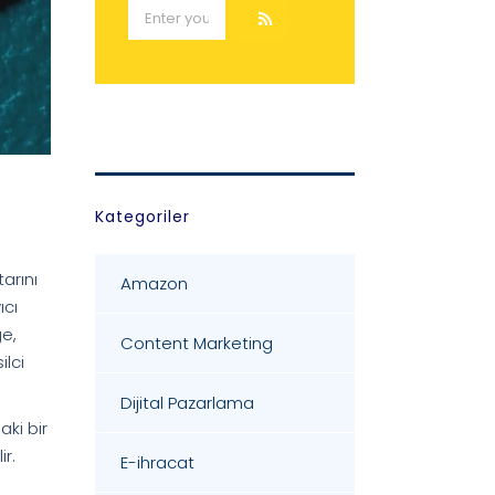
Kategoriler
arını
Amazon
ıcı
ge,
Content Marketing
ilci
Dijital Pazarlama
aki bir
ir.
E-ihracat