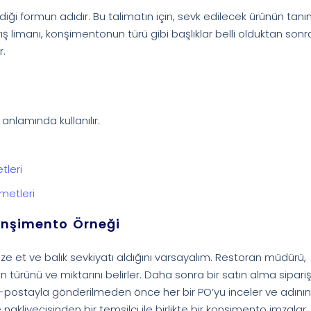
rdiği formun adıdır. Bu talimatın için, sevk edilecek ürünün tanı
ef varış limanı, konşimentonun türü gibi başlıklar belli olduktan son
r.
 anlamında kullanılır.
tleri
metleri
onşimento Örneği
ze et ve balık sevkiyatı aldığını varsayalım. Restoran müdürü,
 türünü ve miktarını belirler. Daha sonra bir satın alma sipariş
a e-postayla gönderilmeden önce her bir PO’yu inceler ve adını
 nakliyecisinden bir temsilci ile birlikte bir konşimento imzalar.