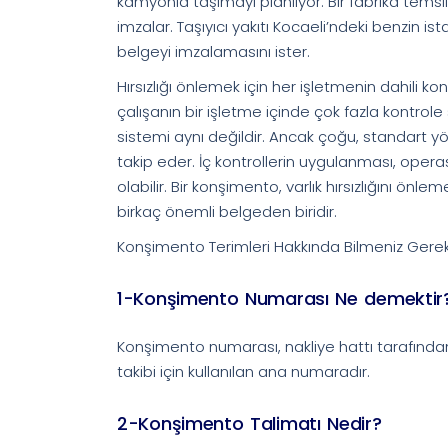
kamyonla taşımayı planlıyor. Bir fabrika tems
imzalar. Taşıyıcı yakıtı Kocaeli’ndeki benzi
belgeyi imzalamasını ister.
Hırsızlığı önlemek için her işletmenin dahili kont
çalışanın bir işletme içinde çok fazla kontrole s
sistemi aynı değildir. Ancak çoğu, standart y
takip eder. İç kontrollerin uygulanması, oper
olabilir. Bir konşimento, varlık hırsızlığını ö
birkaç önemli belgeden biridir.
Konşimento Terimleri Hakkında Bilmeniz Gere
1-Konşimento Numarası Ne demektir
Konşimento numarası, nakliye hattı tarafında
takibi için kullanılan ana numaradır.
2-Konşimento Talimatı Nedir?