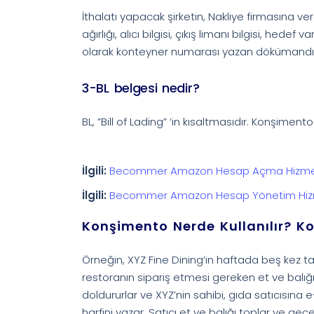
İthalatı yapacak şirketin, Nakliye firmasına ve
ağırlığı, alıcı bilgisi, çıkış limanı bilgisi, hed
olarak konteyner numarası yazan dökümandı
3-BL belgesi nedir?
BL, ”Bill of Lading” ‘in kısaltmasıdır. Konşimento
İlgili:
Becommer Amazon Hesap Açma Hizme
İlgili:
Becommer Amazon Hesap Yönetim Hiz
Konşimento Nerde Kullanılır? K
Örneğin, XYZ Fine Dining’in haftada beş kez ta
restoranın sipariş etmesi gereken et ve balığın
doldururlar ve XYZ’nin sahibi, gıda satıcısın
harfini yazar. Satıcı et ve balığı toplar ve gece