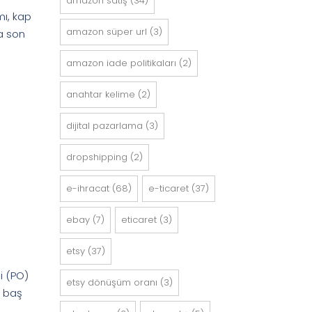
amazon satış
(34)
mı, kap
amazon süper url
(3)
ra son
amazon i̇ade politikaları
(2)
anahtar kelime
(2)
dijital pazarlama
(3)
dropshipping
(2)
e-ihracat
(68)
e-ticaret
(37)
ebay
(7)
eticaret
(3)
etsy
(37)
i (PO)
etsy dönüşüm oranı
(3)
n baş