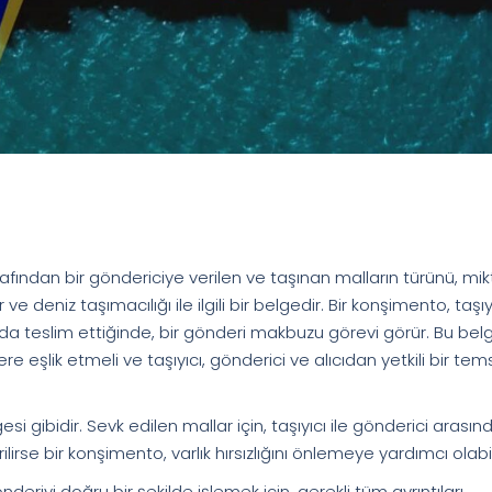
rafından bir göndericiye verilen ve taşınan malların türünü, mikt
 ve deniz taşımacılığı ile ilgili bir belgedir. Bir konşimento, taşıy
nda teslim ettiğinde, bir gönderi makbuzu görevi görür. Bu bel
re eşlik etmeli ve taşıyıcı, gönderici ve alıcıdan yetkili bir tems
i gibidir. Sevk edilen mallar için, taşıyıcı ile gönderici arasınd
rse bir konşimento, varlık hırsızlığını önlemeye yardımcı olabil
deriyi doğru bir şekilde işlemek için, gerekli tüm ayrıntıları