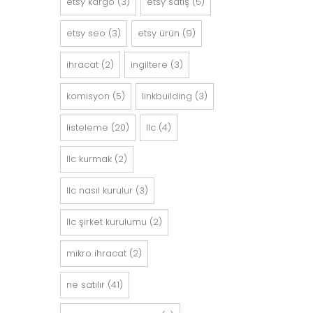
etsy kargo
(3)
etsy satış
(5)
etsy seo
(3)
etsy ürün
(9)
ihracat
(2)
ingiltere
(3)
komisyon
(5)
linkbuilding
(3)
listeleme
(20)
llc
(4)
llc kurmak
(2)
llc nasıl kurulur
(3)
llc şirket kurulumu
(2)
mikro ihracat
(2)
ne satılır
(41)