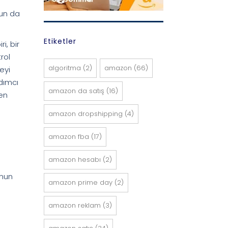
nun da
Etiketler
i, bir
rol
algoritma
(2)
amazon
(66)
eyi
dımcı
amazon da satış
(16)
ken
amazon dropshipping
(4)
amazon fba
(17)
amazon hesabı
(2)
unun
amazon prime day
(2)
amazon reklam
(3)