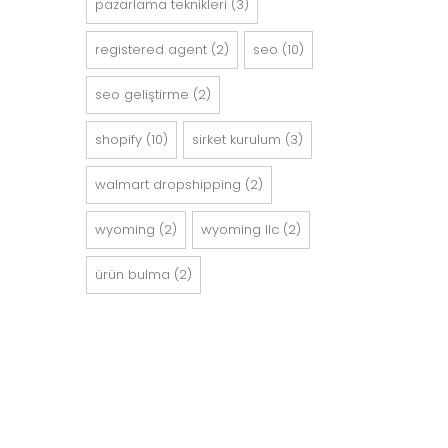
pazarlama teknikleri
(3)
registered agent
(2)
seo
(10)
seo geli̇şti̇rme
(2)
shopify
(10)
sirket kurulum
(3)
walmart dropshipping
(2)
wyoming
(2)
wyoming llc
(2)
ürün bulma
(2)