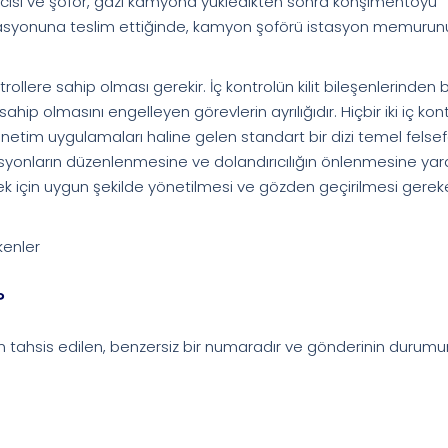
ilcisi ve şoför, gazı kamyona yükledikten sonra konşimentoyu
n istasyonuna teslim ettiğinde, kamyon şoförü istasyon memuru
rollere sahip olması gerekir. İç kontrolün kilit bileşenlerinden bir
ahip olmasını engelleyen görevlerin ayrılığıdır. Hiçbir iki iç kont
önetim uygulamaları haline gelen standart bir dizi temel felsef
asyonların düzenlenmesine ve dolandırıcılığın önlenmesine yar
nlemek için uygun şekilde yönetilmesi ve gözden geçirilmesi gere
kenler
?
n tahsis edilen, benzersiz bir numaradır ve gönderinin durum