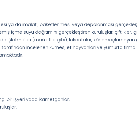
emesi ya da imalatı, paketlenmesi veya depolanması gerçekle
iş içme suyu dağıtımını gerçekleştiren kuruluşlar, çiftlikler, g
da işletmeleri (marketler gibi), lokantalar, kâr amaçlamayan
lığı tarafından incelenen kümes, et hayvanları ve yumurta firmal
mamaktadır.
gi bir işyeri yada ikametgahlar,
uluşlar,