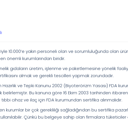
ı
iyle 10.000’e yakın personeli olan ve sorumluluğunda olan ürün
en önemli kurumlarından biridir.
elik gıdaların üretim, işlenme ve paketlemesine yönelik faali
tifikasını almak ve gerekli tescilleri yapmak zorundadır.
zm Hazırlık ve Tepki Kanunu 2002 (Biyoterörizm Yasası) FDA ku
k belirlemiştir. Bu kanuna göre 16 Ekim 2003 tarihinden itibaren
tıbbi cihaz ve ilaç için FDA kurumundan sertifika alınmalıdır.
en kurumlar bir çok gerekliliği sağladığından bu sertifika paz
ullanılabilir. Çünkü bu belgeye sahip olan firmalara tüketiciler