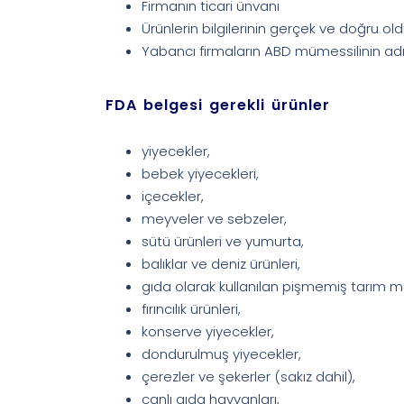
Firmanın ticari ünvanı
Ürünlerin bilgilerinin gerçek ve doğru o
Yabancı firmaların ABD mümessilinin adı
FDA belgesi gerekli ürünler
yiyecekler,
bebek yiyecekleri,
içecekler,
meyveler ve sebzeler,
sütü ürünleri ve yumurta,
balıklar ve deniz ürünleri,
gıda olarak kullanılan pişmemiş tarım m
fırıncılık ürünleri,
konserve yiyecekler,
dondurulmuş yiyecekler,
çerezler ve şekerler (sakız dahil),
canlı gıda hayvanları,