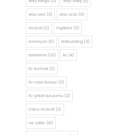
etsy kargo
(3)
etsy satış
(5)
etsy seo
(3)
etsy ürün
(9)
ihracat
(2)
ingiltere
(3)
komisyon
(5)
linkbuilding
(3)
listeleme
(20)
llc
(4)
llc kurmak
(2)
llc nasıl kurulur
(3)
llc şirket kurulumu
(2)
mikro ihracat
(2)
ne satılır
(41)