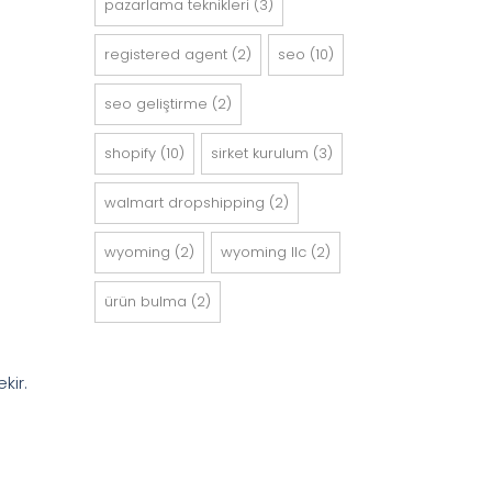
pazarlama teknikleri
(3)
registered agent
(2)
seo
(10)
seo geli̇şti̇rme
(2)
shopify
(10)
sirket kurulum
(3)
walmart dropshipping
(2)
wyoming
(2)
wyoming llc
(2)
ürün bulma
(2)
kir.