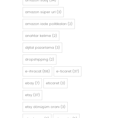
amazon satış
(34)
amazon süper url
(3)
amazon i̇ade politikaları
(2)
anahtar kelime
(2)
dijital pazarlama
(3)
dropshipping
(2)
e-ihracat
(68)
e-ticaret
(37)
ebay
(7)
eticaret
(3)
etsy
(37)
etsy dönüşüm oranı
(3)