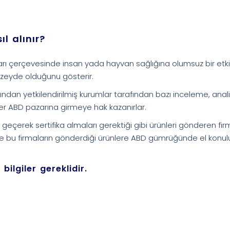
l alınır?
lları çerçevesinde insan yada hayvan sağlığına olumsuz bir etki
düzeyde olduğunu gösterir.
ından yetkilendirilmiş kurumlar tarafından bazı inceleme, anal
nler ABD pazarına girmeye hak kazanırlar.
eçerek sertifika almaları gerektiği gibi ürünleri gönderen fir
rde bu firmaların gönderdiği ürünlere ABD gümrüğünde el konulu
bilgiler gereklidir.