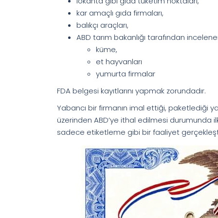
lokanta gibi gıda tüketim noktaları,
kar amaçlı gıda firmaları,
balıkçı araçları,
ABD tarım bakanlığı tarafından incelen
küme,
et hayvanları
yumurta firmalar
FDA belgesi kayıtlarını yapmak zorundadır.
Yabancı bir firmanın imal ettiği, paketlediği
üzerinden ABD’ye ithal edilmesi durumunda ilk
sadece etiketleme gibi bir faaliyet gerçekleşti