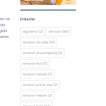
şen ve
Etiketler
ıda
 gıda
algoritma
(2)
amazon
(66)
arının
amazon da satış
(16)
amazon dropshipping
(4)
amazon fba
(17)
amazon hesabı
(2)
amazon prime day
(2)
amazon reklam
(3)