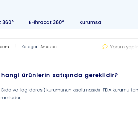
t 360°
E-İhracat 360°
Kurumsal
Yorum yapı
rcom
Kategori:
Amazon
angi ürünlerin satışında gereklidir?
 Gıda ve İlaç İdaresi) kurumunun kısaltmasıdır. FDA kurumu te
orumludur;