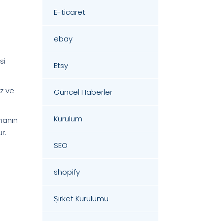
E-ticaret
ebay
si
Etsy
iz ve
Güncel Haberler
Kurulum
manın
r.
SEO
shopify
Şirket Kurulumu