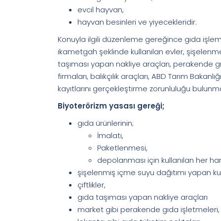
evcil hayvan,
hayvan besinleri ve yiyecekleridir.
Konuyla ilgili düzenleme gereğince gıda işl
ikametgah şeklinde kullanılan evler, şişelenmem
taşıması yapan nakliye araçları, perakende gı
firmaları, balıkçılık araçları, ABD Tarım Bakan
kayıtlarını gerçekleştirme zorunluluğu bulun
Biyoterörizm yasası gereği;
gıda ürünlerinin;
İmalatı,
Paketlenmesi,
depolanması için kullanılan her han
şişelenmiş içme suyu dağıtımı yapan kur
çiftlikler,
gıda taşıması yapan nakliye araçları
market gibi perakende gıda işletmeleri,