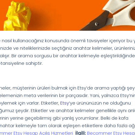
 nasıl kullanacağınız konusunda önemli tavsiyeler içeriyor bu y
inizde ve niteliklerinizde seçtiğiniz anahtar kelimeler, ürünleriniz
çalışır. Bir arama sorgusu bir anahtar kelimeyle eşleştirildiğinde
ansiyeline sahiptir.
meler, müşterinin ürüleri bulmak için Etsy’de arama yaptığı şeyd
istelemenizin meta verilerinin bir parçasıdır. Yani, yalnızca Etsy’ni
mek için varlar. Etiketler,
Etsy
‘ye ürününüzün ne olduğunu
uğumuz şeydir. Etiketler ve anahtar kelimeler genellikle aynı a
inin yerine geçebilirmiş gibi yanlış yorumlanır. Belki de kafa
r anahtar kelimeyle tam olarak eşleşen etiketlere daha fazla ağır
mer Etsy Hesap Açılış Hizmetleri
İlgili:
Becommer Etsy Hes