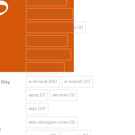
amazon satış
(34)
amazon süper url
(3)
amazon i̇ade politikaları
(2)
anahtar kelime
(2)
dijital pazarlama
(3)
dropshipping
(2)
e-ihracat
(68)
e-ticaret
(37)
 Etsy
n
ebay
(7)
eticaret
(3)
etsy
(37)
etsy dönüşüm oranı
(3)
i