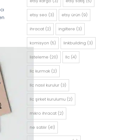
etsy kargo
(3)
etsy satış
(5)
cı
etsy seo
(3)
etsy ürün
(9)
den
ihracat
(2)
ingiltere
(3)
komisyon
(5)
linkbuilding
(3)
listeleme
(20)
llc
(4)
llc kurmak
(2)
llc nasıl kurulur
(3)
llc şirket kurulumu
(2)
mikro ihracat
(2)
ne satılır
(41)