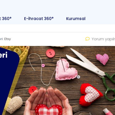
t 360°
E-İhracat 360°
Kurumsal
Yorum yapı
ri:
Etsy