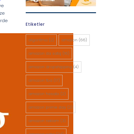
ye
ize
erde
Etiketler
algoritma
(2)
amazon
(66)
amazon da satış
(16)
amazon dropshipping
(4)
amazon fba
(17)
amazon hesabı
(2)
amazon prime day
(2)
amazon reklam
(3)