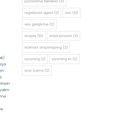
pazarlama teknikleri
(3)
registered agent
(2)
seo
(10)
seo geli̇şti̇rme
(2)
shopify
(10)
sirket kurulum
(3)
walmart dropshipping
(2)
ak)
wyoming
(2)
wyoming llc
(2)
veya
den
ürün bulma
(2)
z.
nizin
yalım.
lime
ve