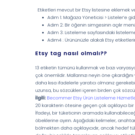
Etiketleri mevcut bir Etsy listesine eklemek v
Adım 1: Mağaza Yöneticisi > Listeler’e gid
Adım 2: Bir öğenin simgesinin açılır me
Adım 3: Listeleme sayfasındaki listeleme ay
Adım4 : Ürününüzle alakalı Etsy etiketlerin
Etsy tag nasıl olmalı??
13 etiketin tümünü kullanmak ve bazı varyas
çok önemlidir. Mallarınızı neyin öne çıkardığını
daha kısa ifadelerle yaratıcı olmanız gerekeb
uzunsa, bu sözcükleri içeren birden çok sözcük 
İlgili:
Becommer Etsy Ürün Listeleme Hizmetl
20 karakterin ötesine geçen çok açıklayıcı bir
İfadeyi, bir tüketicinin aramada kullanabilec
öbeklerine ayırın. Aşağıdaki kelimeler, anahtar
bölmekten daha açıklayıcıdır, ancak hedef tüketi