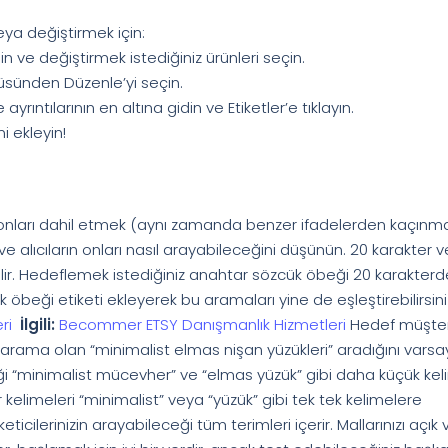
eya değiştirmek için:
in ve değiştirmek istediğiniz ürünleri seçin.
nüsünden Düzenle’yi seçin.
rıntılarının en altına gidin ve Etiketler’e tıklayın.
i ekleyin!
yonları dahil etmek (aynı zamanda benzer ifadelerden kaçınm
 ve alıcıların onları nasıl arayabileceğini düşünün. 20 karakter 
ilir. Hedeflemek istediğiniz anahtar sözcük öbeği 20 karakter
öbeği etiketi ekleyerek bu aramaları yine de eşleştirebilirsini
eri
İlgili:
Becommer ETSY Danışmanlık Hizmetleri
Hedef müşteri
 arama olan “minimalist elmas nişan yüzükleri” aradığını varsa
eği “minimalist mücevher” ve “elmas yüzük” gibi daha küçük ke
 kelimeleri “minimalist” veya “yüzük” gibi tek tek kelimelere
cilerinizin arayabileceği tüm terimleri içerir. Mallarınızı açık 