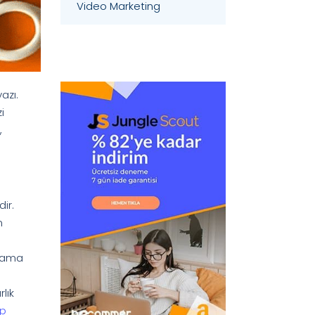
Video Marketing
azı.
i
,
ir.
n
nlama
lık
ap