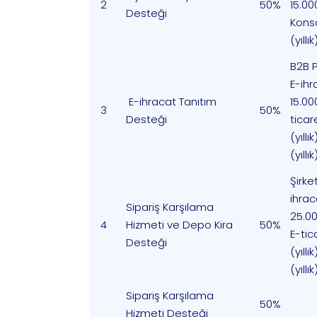
2
50%
15.00
Desteği
Konso
(yıllık
B2B P
E-ihr
E-ihracat Tanıtım
15.00
3
50%
Desteği
ticar
(yıll
(yıllık
Şirket
ihrac
Sipariş Karşılama
25.00
4
Hizmeti ve Depo Kira
50%
E-tic
Desteği
(yıllı
(yıllık
Sipariş Karşılama
50%
Hizmeti Desteği