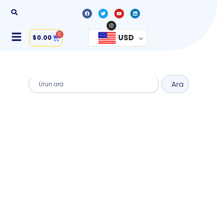
0
USD
$
0.00
Ara