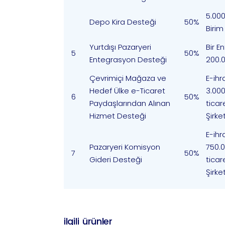
5.000
Depo Kira Desteği
50%
Birim
Yurtdışı Pazaryeri
Bir E
5
50%
Entegrasyon Desteği
200.0
Çevrimiçi Mağaza ve
E-ihr
Hedef Ülke e-Ticaret
3.000
6
50%
Paydaşlarından Alınan
ticare
Hizmet Desteği
Şirket
E-ihr
Pazaryeri Komisyon
750.0
7
50%
Gideri Desteği
ticare
Şirket
ilgili ürünler