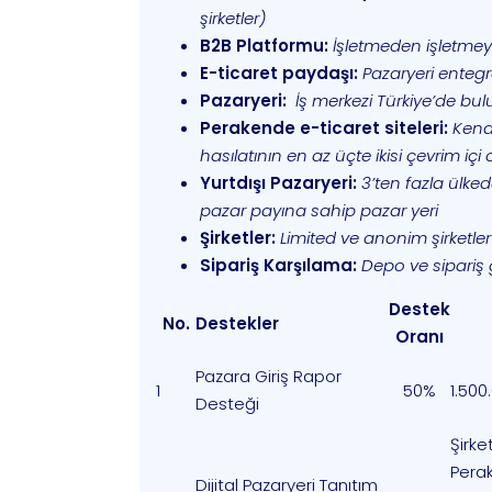
şirketler)
B2B Platformu:
İşletmeden işletmey
E-ticaret paydaşı:
Pazaryeri entegr
Pazaryeri:
İş merkezi Türkiye’de bul
Perakende e-ticaret siteleri:
Kend
hasılatının en az üçte ikisi çevrim iç
Yurtdışı Pazaryeri:
3’ten fazla ülke
pazar payına sahip pazar yeri
Şirketler:
Limited ve anonim şirketler i
Sipariş Karşılama:
Depo ve sipariş
Destek
No.
Destekler
Oranı
Pazara Giriş Rapor
1
50%
1.500.
Desteği
Şirket
Perak
Dijital Pazaryeri Tanıtım