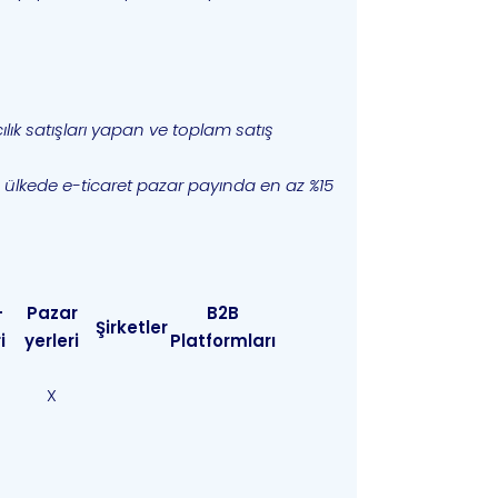
ık satışları yapan ve toplam satış
ı ülkede e-ticaret pazar payında en az %15
-
Pazar
B2B
Şirketler
i
yerleri
Platformları
X