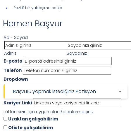
Pozitif bir yaklaşıma sahip
Hemen Başvur
Kariyer
Ad - Soyad
Başvuru
Adınız
Soyadınız
Formu
Adınız
Soyadınız
E-posta
Telefon
Dropdown
Başvuru yapmak istediğiniz Pozisyon
Dropdown
Kariyer Linki
Lütfen sizin için uygun olanı/olanları seçiniz
Uzaktan çalışabilirim
Ofiste çalışabilirim