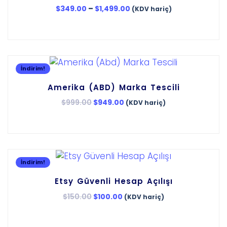
–
$
349.00
$
1,499.00
(KDV hariç)
İndirim!
Amerika (ABD) Marka Tescili
$
999.00
$
949.00
(KDV hariç)
İndirim!
Etsy Güvenli Hesap Açılışı
$
150.00
$
100.00
(KDV hariç)