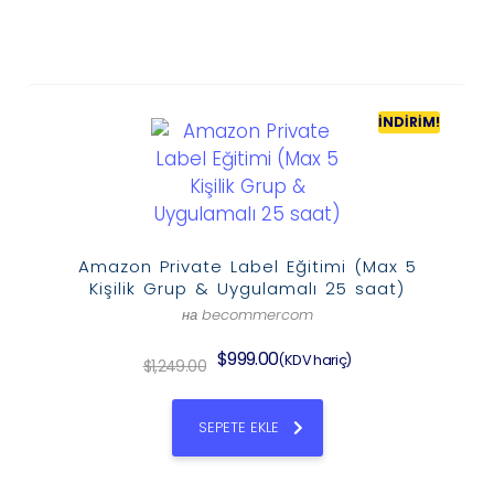
İNDIRIM!
Amazon Private Label Eğitimi (Max 5
Kişilik Grup & Uygulamalı 25 saat)
на becommercom
$
999.00
(KDV hariç)
$
1,249.00
SEPETE EKLE