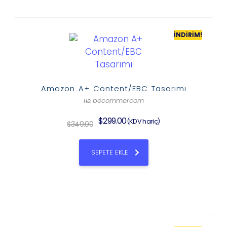
İNDIRIM!
Amazon A+ Content/EBC Tasarımı
на becommercom
$
299.00
(KDV hariç)
$
349.00
SEPETE EKLE