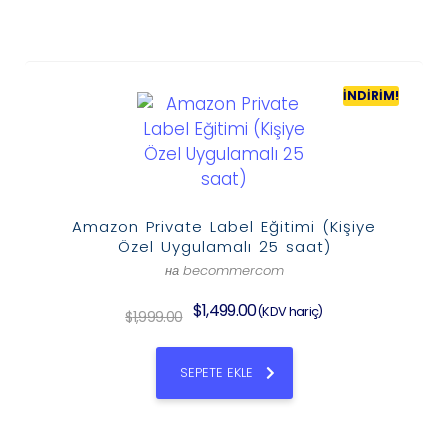
İNDIRIM!
Amazon Private Label Eğitimi (Kişiye
Özel Uygulamalı 25 saat)
на becommercom
$
1,499.00
(KDV hariç)
$
1,999.00
SEPETE EKLE