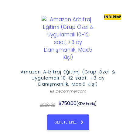
İNDIRIM!
Amazon Arbitraj Eğitimi (Grup Özel &
Uygulamalı 10-12 saat, +3 ay
Danışmanlık, Max:5 Kişi)
на becommercom
$
750.00
(KDV hariç)
$
900.00
SEPETE EKLE