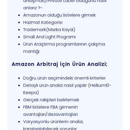
anlaşmalı)/Private Label olduğunu nasıl
anlarız ?-
Amazonun olduğu listelere girmek
Hazmat Kategorisi
Trademark(Marka Kaydı)
Small And Light Programı
Ürün Araştırma programlarının çalışma
mantığı
Amazon Arbitraj İçin Ürün Analizi;
Doğru ürün seçimindeki önemli kriterler
Detaylı ürün analizi nasıl yapılır (Hellium10-
Keepa)
Gerçek rakipleri belirlemek
FBM listelere FBA girmenin
avantajları/dezavantajları
Varyasyonlu ürünlerin analizi,
karşılaşılabilecek sorunlar