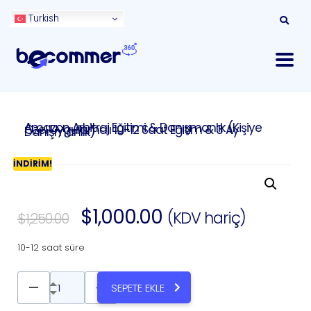
Turkish
Amazon Arbitraj Eğitimi & Danışmanlık (Kişiye
Özel Uygulamalı 10-12 Saat Eğitim & 3 Ay
Danışmanlık)
İNDIRIM!
$
1,000.00
(KDV hariç)
$
1,250.00
10-12 saat süre
SEPETE EKLE