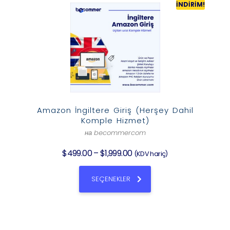
İNDIRIM!
Amazon İngiltere Giriş (Herşey Dahil
Komple Hizmet)
на becommercom
$
499.00
–
$
1,999.00
(KDV hariç)
SEÇENEKLER